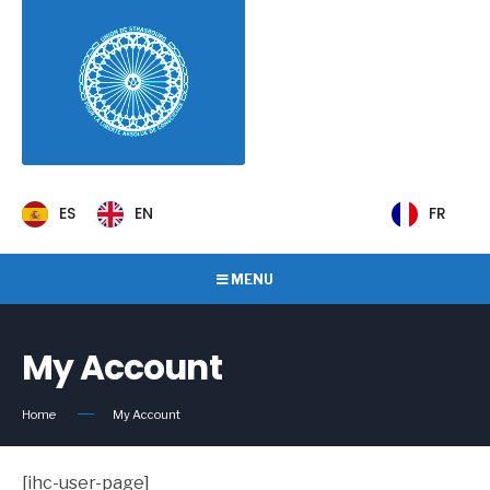
ES
EN
FR
MENU
My Account
Home
My Account
[ihc-user-page]