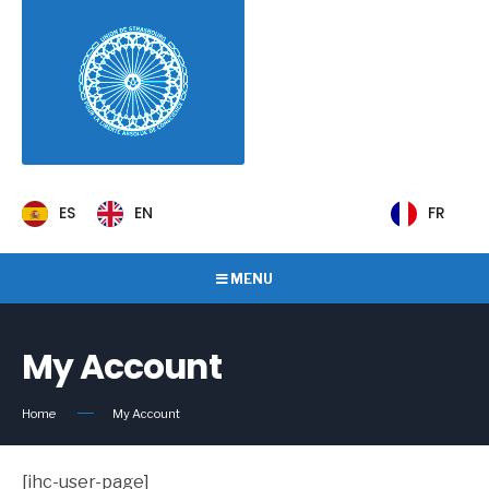
ES
EN
FR
MENU
My Account
Home
My Account
[ihc-user-page]