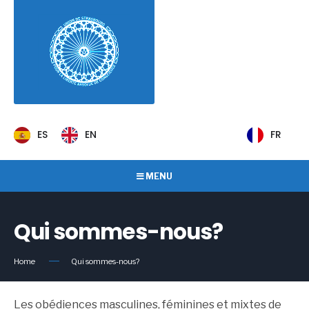
ES
EN
FR
MENU
Qui sommes-nous?
Home
Qui sommes-nous?
Les obédiences masculines, féminines et mixtes de