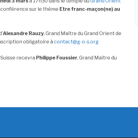
medi 3 mars
à 17h30 dans le temple du
Grand Orient
conférence sur le thème
Etre franc-maçon(ne) au
d’
Alexandre Rauzy
, Grand Maître du Grand Orient de
nscription obligatoire à
contact@g-o-s.org
 Suisse recevra
Philippe Foussier
, Grand Maître du