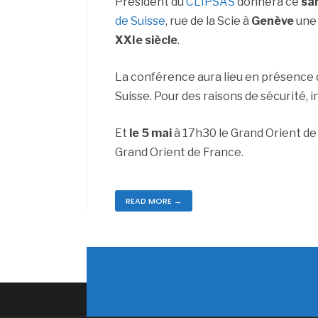
Président du
CLIPSAS
donnera ce
sa
de Suisse
, rue de la Scie à
Genève
une 
XXIe siècle
.
La conférence aura lieu en présence 
Suisse. Pour des raisons de sécurité, i
Et
le 5 mai
à 17h30 le Grand Orient de
Grand Orient de France.
READ MORE →