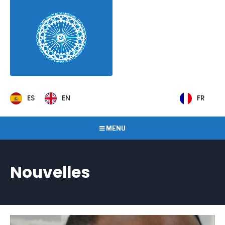
ES
EN
FR
MENU
Nouvelles