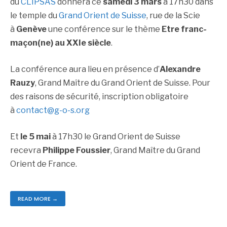
du
CLIPSAS
donnera ce
samedi 3 mars
à 17h30 dans
le temple du
Grand Orient de Suisse
, rue de la Scie
à
Genève
une conférence sur le thème
Etre franc-
maçon(ne) au XXIe siècle
.
La conférence aura lieu en présence d’
Alexandre
Rauzy
, Grand Maître du Grand Orient de Suisse. Pour
des raisons de sécurité, inscription obligatoire
à
contact@g-o-s.org
Et
le 5 mai
à 17h30 le Grand Orient de Suisse
recevra
Philippe Foussier
, Grand Maître du Grand
Orient de France.
READ MORE →