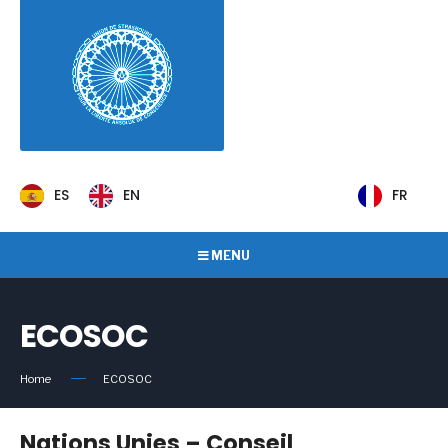
ES
EN
FR
MENU
ECOSOC
Home
ECOSOC
Nations Unies – Conseil