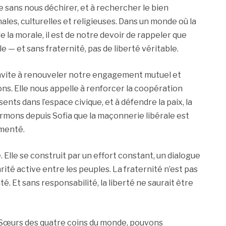
e sans nous déchirer, et à rechercher le bien
les, culturelles et religieuses. Dans un monde où la
de la morale, il est de notre devoir de rappeler que
le — et sans fraternité, pas de liberté véritable.
invite à renouveler notre engagement mutuel et
ns. Elle nous appelle à renforcer la coopération
nts dans l’espace civique, et à défendre la paix, la
irmons depuis Sofia que la maçonnerie libérale est
gmenté.
e. Elle se construit par un effort constant, un dialogue
rité active entre les peuples. La fraternité n’est pas
é. Et sans responsabilité, la liberté ne saurait être
t Sœurs des quatre coins du monde, pouvons